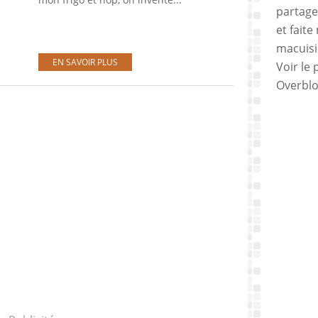
partage
et faite
macuisi
EN SAVOIR PLUS
Voir le 
Overbl