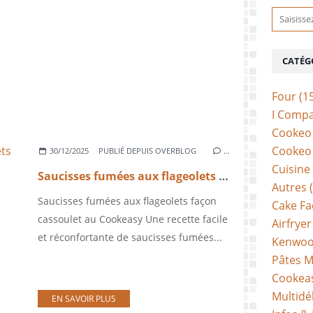
CATÉG
Four
(1
I Comp
Cookeo 
Cookeo 
30/12/2025
PUBLIÉ DEPUIS OVERBLOG
…
Cuisine
Saucisses fumées aux flageolets façon cassoulet au Cookeasy
Autres
(
Saucisses fumées aux flageolets façon
Cake Fa
cassoulet au Cookeasy Une recette facile
Airfryer
et réconfortante de saucisses fumées...
Kenwoo
Pâtes M
Cookea
Multidé
EN SAVOIR PLUS