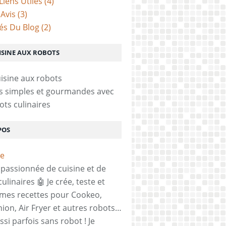
Liens Utiles
(4)
 Avis
(3)
tés Du Blog
(2)
ISINE AUX ROBOTS
s simples et gourmandes avec
ots culinaires
POS
, passionnée de cuisine et de
ulinaires 🤖 Je crée, teste et
mes recettes pour Cookeo,
on, Air Fryer et autres robots…
si parfois sans robot ! Je