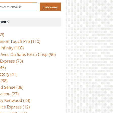
ORIES
53)
anion Touch Pro
(110)
Infinity
(106)
Avec Ou Sans Extra Crisp
(90)
 Express
(73)
45)
ctory
(41)
(38)
d Sense
(36)
aison
(27)
sy Kenwood
(24)
lice Express
(12)