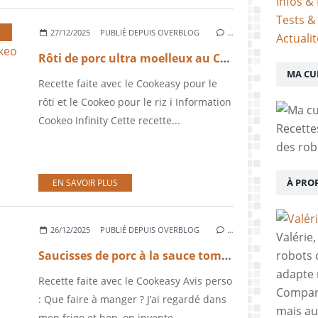
Infos & 
Tests &
27/12/2025
PUBLIÉ DEPUIS OVERBLOG
…
Actuali
Rôti de porc ultra moelleux au Cookeasy, riz 3 couleurs au Cookeo
MA CU
Recette faite avec le Cookeasy pour le
rôti et le Cookeo pour le riz ℹ️ Information
Cookeo Infinity Cette recette...
Recette
des rob
À PRO
EN SAVOIR PLUS
26/12/2025
PUBLIÉ DEPUIS OVERBLOG
…
Valérie
Saucisses de porc à la sauce tomate et champignons au Cookeasy (recette facile)
robots c
adapte 
Recette faite avec le Cookeasy Avis perso
Compani
: Que faire à manger ? J’ai regardé dans
mais aus
mon frigo et hop, on invente...