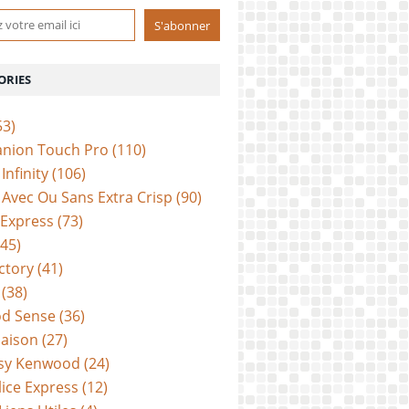
ORIES
53)
anion Touch Pro
(110)
Infinity
(106)
Avec Ou Sans Extra Crisp
(90)
 Express
(73)
45)
ctory
(41)
(38)
d Sense
(36)
aison
(27)
sy Kenwood
(24)
lice Express
(12)