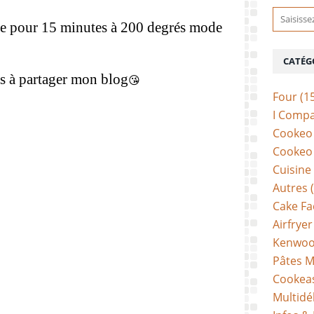
tie pour 15 minutes à 200 degrés mode
CATÉG
as à partager mon blog
😘
Four
(1
I Comp
Cookeo 
Cookeo 
Cuisine
Autres
(
Cake Fa
Airfryer
Kenwoo
Pâtes M
Cookea
Multidé