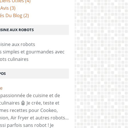
Liens Utiles
(4)
 Avis
(3)
tés Du Blog
(2)
ISINE AUX ROBOTS
s simples et gourmandes avec
ots culinaires
POS
, passionnée de cuisine et de
ulinaires 🤖 Je crée, teste et
mes recettes pour Cookeo,
on, Air Fryer et autres robots…
si parfois sans robot ! Je