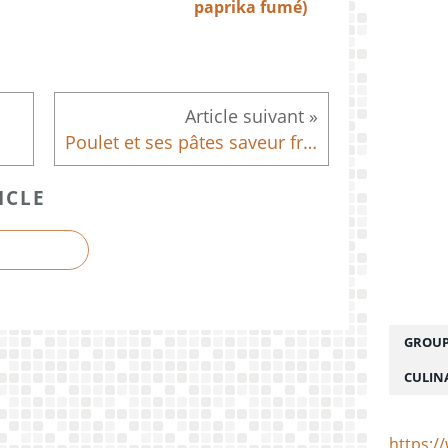
paprika fumé)
n
Poulet et ses pâtes saveur fromage raclette fumé au four
ICLE
GROUP
CULIN
https:/