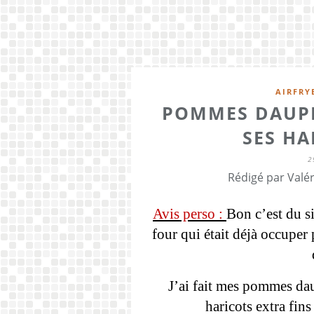
AIRFRY
POMMES DAUPH
SES HA
2
Rédigé par Valér
Avis perso :
Bon c’est du s
four qui était déjà occuper 
J’ai fait mes pommes daup
haricots extra fin