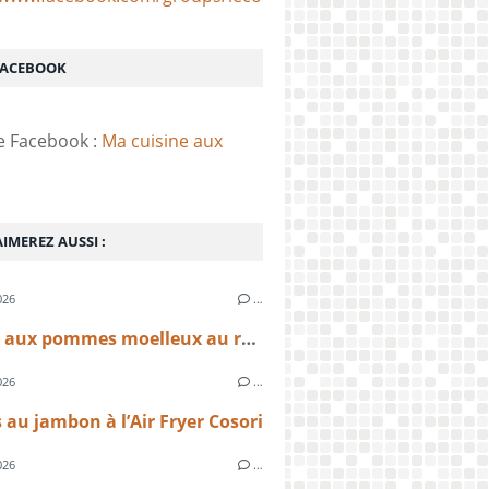
FACEBOOK
e Facebook :
Ma cuisine aux
IMEREZ AUSSI :
026
…
Gâteau aux pommes moelleux au rhum à l’Air Fryer Cosori – recette facile et rapide
026
…
 au jambon à l’Air Fryer Cosori
026
…