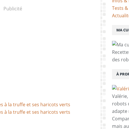
Infos & 
Tests &
Publicité
Actuali
MA CU
Recette
des rob
À PRO
Valérie
robots c
adapte 
Compani
mais aus