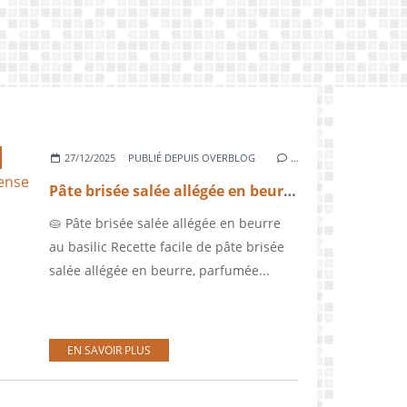
27/12/2025
PUBLIÉ DEPUIS OVERBLOG
…
Pâte brisée salée allégée en beurre au basilic au Kenwood Sense 5015 T
🥧 Pâte brisée salée allégée en beurre
au basilic Recette facile de pâte brisée
salée allégée en beurre, parfumée...
EN SAVOIR PLUS