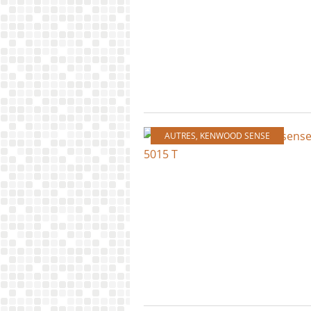
AUTRES
,
KENWOOD SENSE