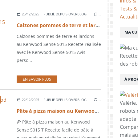
Infos & 
Tests &
25/12/2025
PUBLIÉ DEPUIS OVERBLOG
…
Actuali
Calzones pommes de terre et lardons – au Kenwood Sense 5015
MA CU
Calzones pommes de terre et lardons –
au Kenwood Sense 5015 Recette réalisée
avec le Kenwood Sense 5015 Avis
Recette
perso...
des rob
À PRO
EN SAVOIR PLUS
22/12/2025
PUBLIÉ DEPUIS OVERBLOG
…
Valérie
Pâte à pizza maison au Kenwood Sense 5015 T
robots c
adapte 
🍕 Pâte à pizza maison au Kenwood
Compani
Sense 5015 T Recette facile de pâte à
mais aus
pizza maison réalisée au robot Kenwood