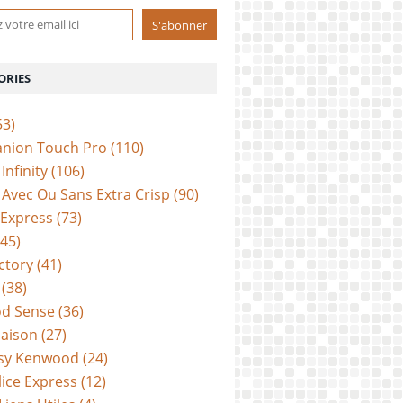
ORIES
53)
anion Touch Pro
(110)
Infinity
(106)
Avec Ou Sans Extra Crisp
(90)
 Express
(73)
45)
ctory
(41)
(38)
d Sense
(36)
aison
(27)
sy Kenwood
(24)
lice Express
(12)