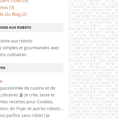
Liens Utiles
(4)
 Avis
(3)
tés Du Blog
(2)
ISINE AUX ROBOTS
s simples et gourmandes avec
ots culinaires
POS
, passionnée de cuisine et de
ulinaires 🤖 Je crée, teste et
mes recettes pour Cookeo,
on, Air Fryer et autres robots…
si parfois sans robot ! Je