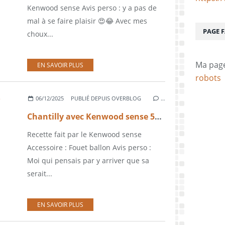
Kenwood sense Avis perso : y a pas de
mal à se faire plaisir 😍😂 Avec mes
PAGE 
choux...
Ma pag
EN SAVOIR PLUS
robots
06/12/2025
PUBLIÉ DEPUIS OVERBLOG
…
Chantilly avec Kenwood sense 5015 T
Recette fait par le Kenwood sense
Accessoire : Fouet ballon Avis perso :
Moi qui pensais par y arriver que sa
serait...
EN SAVOIR PLUS