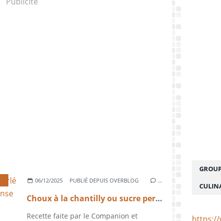
Publicité
GROUP
06/12/2025
PUBLIÉ DEPUIS OVERBLOG
…
CULIN
Choux à la chantilly ou sucre perlé avec Companion et Kenwood sense
Recette faite par le Companion et
https:/