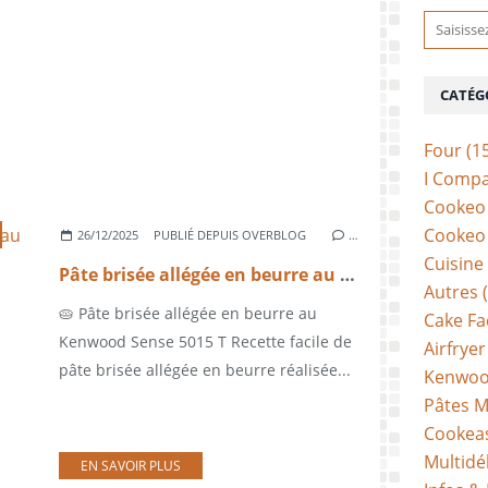
CATÉG
Four
(1
I Comp
Cookeo 
Cookeo 
26/12/2025
PUBLIÉ DEPUIS OVERBLOG
…
Cuisine
Pâte brisée allégée en beurre au Kenwood Sense 5015 T
Autres
(
🥧 Pâte brisée allégée en beurre au
Cake Fa
Kenwood Sense 5015 T Recette facile de
Airfryer
pâte brisée allégée en beurre réalisée...
Kenwoo
Pâtes M
Cookea
Multidé
EN SAVOIR PLUS