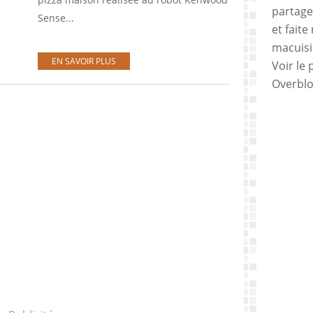
partage
Sense...
et faite
macuisi
EN SAVOIR PLUS
Voir le 
Overbl