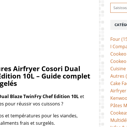
CATÉG
Four
(1
I Comp
Cookeo 
Cookeo 
es Airfryer Cosori Dual
Cuisine
Edition 10L – Guide complet
Autres
(
rgelés
Cake Fa
Airfryer
 Dual Blaze TwinFry Chef Edition 10L
et
Kenwoo
es pour réussir vos cuissons ?
Pâtes M
Cookea
ps et températures pour les viandes,
Multidé
 aliments frais et surgelés.