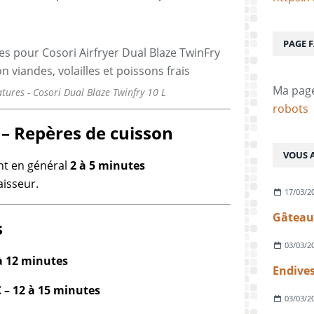
PAGE 
Ma pag
ures - Cosori Dual Blaze Twinfry 10 L
robots
 – Repères de cuisson
VOUS A
nt en général
2 à 5 minutes
aisseur.
17/03/2
s
03/03/2
 à 12 minutes
Endives
 – 12 à 15 minutes
03/03/2