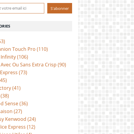
ORIES
53)
anion Touch Pro
(110)
Infinity
(106)
Avec Ou Sans Extra Crisp
(90)
 Express
(73)
45)
ctory
(41)
(38)
d Sense
(36)
aison
(27)
sy Kenwood
(24)
lice Express
(12)