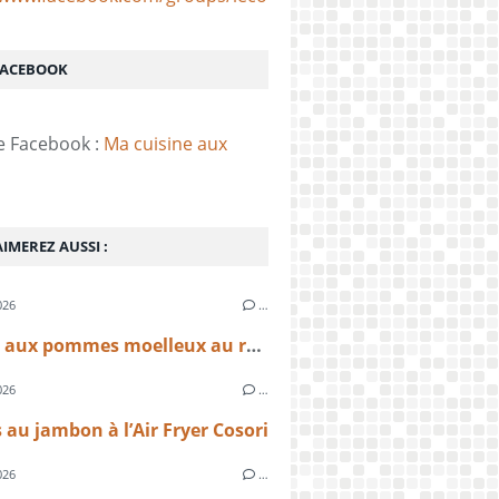
FACEBOOK
e Facebook :
Ma cuisine aux
IMEREZ AUSSI :
026
…
Gâteau aux pommes moelleux au rhum à l’Air Fryer Cosori – recette facile et rapide
026
…
 au jambon à l’Air Fryer Cosori
026
…