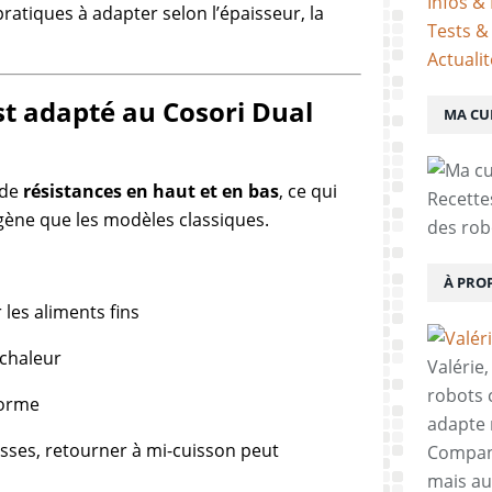
Infos & 
ratiques à adapter selon l’épaisseur, la
Tests &
Actuali
st adapté au Cosori Dual
MA CU
 de
résistances en haut et en bas
, ce qui
Recette
ène que les modèles classiques.
des rob
À PRO
les aliments fins
 chaleur
Valérie
robots c
forme
adapte 
sses, retourner à mi-cuisson peut
Compani
mais aus