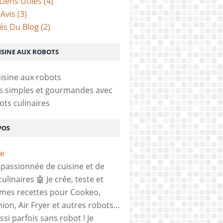
Liens Utiles
(4)
 Avis
(3)
tés Du Blog
(2)
ISINE AUX ROBOTS
s simples et gourmandes avec
ots culinaires
POS
, passionnée de cuisine et de
ulinaires 🤖 Je crée, teste et
mes recettes pour Cookeo,
on, Air Fryer et autres robots…
si parfois sans robot ! Je