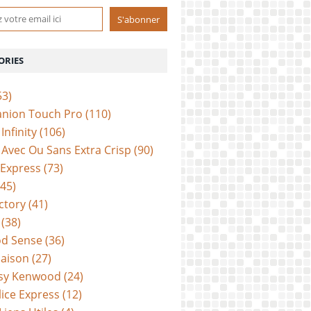
ORIES
53)
anion Touch Pro
(110)
Infinity
(106)
Avec Ou Sans Extra Crisp
(90)
 Express
(73)
45)
ctory
(41)
(38)
d Sense
(36)
aison
(27)
sy Kenwood
(24)
lice Express
(12)