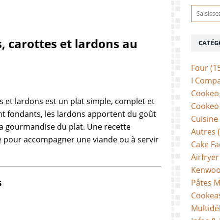
, carottes et lardons au
CATÉG
Four
(1
I Comp
Cookeo 
s et lardons est un plat simple, complet et
Cookeo 
t fondants, les lardons apportent du goût
Cuisine
 la gourmandise du plat. Une recette
Autres
(
ale pour accompagner une viande ou à servir
Cake Fa
Airfryer
Kenwoo
s
Pâtes M
Cookea
Multidé