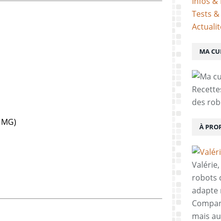
Infos & 
Tests &
Actuali
MA CU
Recette
des rob
% MG)
À PRO
Valérie
robots c
adapte 
Compani
mais aus