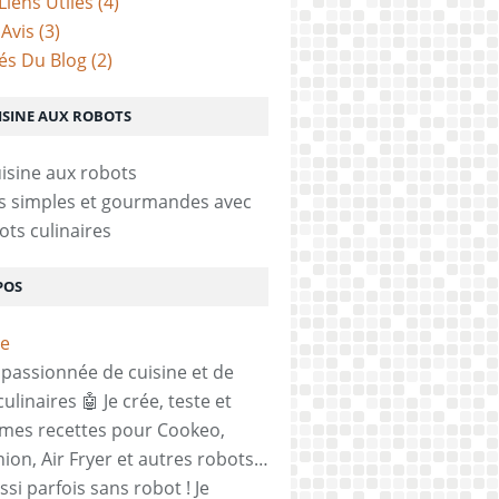
Liens Utiles
(4)
 Avis
(3)
tés Du Blog
(2)
ISINE AUX ROBOTS
s simples et gourmandes avec
ots culinaires
POS
, passionnée de cuisine et de
ulinaires 🤖 Je crée, teste et
mes recettes pour Cookeo,
on, Air Fryer et autres robots…
si parfois sans robot ! Je