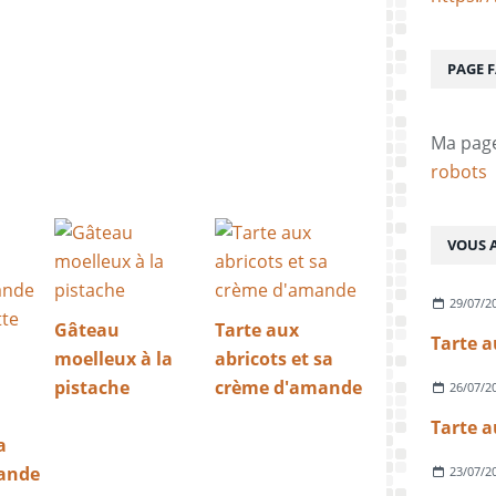
PAGE 
Ma pag
robots
VOUS A
29/07/2
Gâteau
Tarte aux
moelleux à la
abricots et sa
pistache
crème d'amande
26/07/2
a
ande
23/07/2