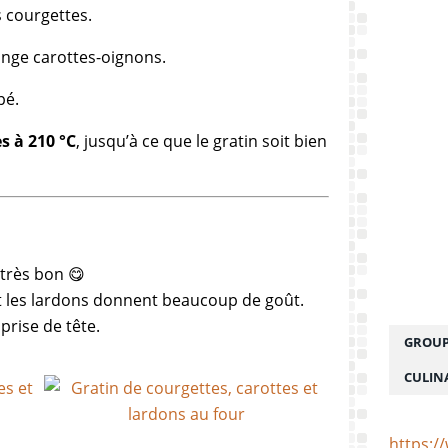
s courgettes.
ange carottes-oignons.
pé.
s à 210 °C
, jusqu’à ce que le gratin soit bien
très bon 😋
t les lardons donnent beaucoup de goût.
 prise de tête.
GROUP
CULIN
https:/