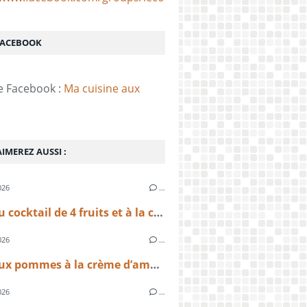
FACEBOOK
e Facebook :
Ma cuisine aux
IMEREZ AUSSI :
026
…
Tarte au cocktail de 4 fruits et à la crème d’amandes légère
026
…
Tarte aux pommes à la crème d’amande facile | Recette maison gourmande
026
…