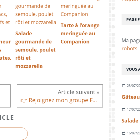
PAGE 
Tarte à l’orange
Salade
meringuée au
Ma pag
cheur
gourmande de
Companion
robots
s
semoule, poulet
ates,
rôti et
mozzarella
VOUS A
23/07/2
Gâteau 
👉 Rejoignez mon groupe Facebook “Le Coin des Robots Culinaires” !
17/07/2
ICLE
16/07/2