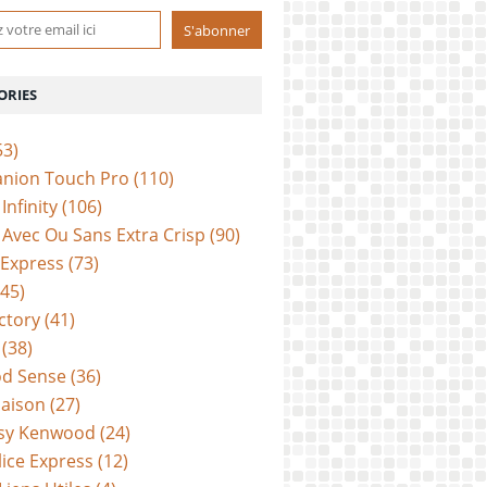
ORIES
53)
anion Touch Pro
(110)
Infinity
(106)
Avec Ou Sans Extra Crisp
(90)
 Express
(73)
45)
ctory
(41)
(38)
d Sense
(36)
aison
(27)
sy Kenwood
(24)
lice Express
(12)