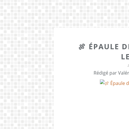
🍖 ÉPAULE D
L
Rédigé par Valér