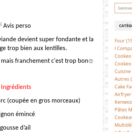

Avis perso
CATÉG
 viande devient super fondante et la
Four
(1
e trop bien aux lentilles.
I Comp
Cookeo 
mais franchement c'est trop bon
😍
Cookeo 
Cuisine
Autres
(
Cake Fa
Ingrédients
Airfryer
orc (coupée en gros morceaux)
Kenwoo
Pâtes M
ignon émincé
Cookea
Multidé
 gousse d’ail