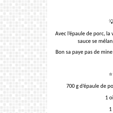

Avec l’épaule de porc, la
sauce se mélang
Bon sa
paye
pas de mine 
⭐
700 g d’épaule de p
1 o
1