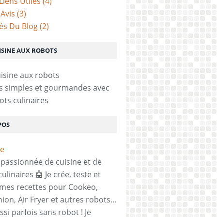
Liens Utiles
(4)
 Avis
(3)
tés Du Blog
(2)
ISINE AUX ROBOTS
s simples et gourmandes avec
ots culinaires
POS
, passionnée de cuisine et de
ulinaires 🤖 Je crée, teste et
mes recettes pour Cookeo,
on, Air Fryer et autres robots…
si parfois sans robot ! Je