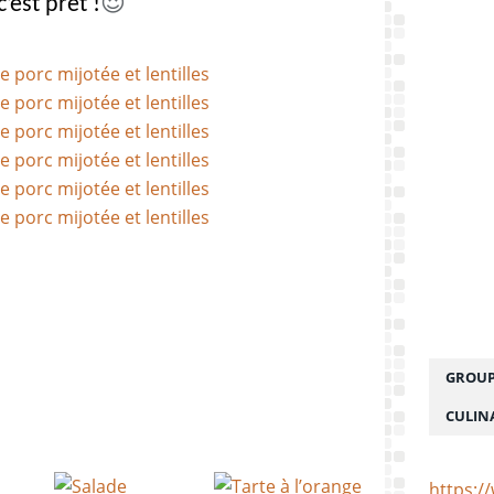
😍
c’est prêt !
GROUP
CULIN
https:/