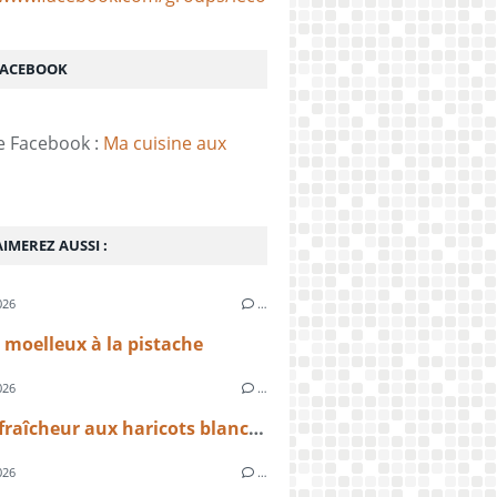
FACEBOOK
e Facebook :
Ma cuisine aux
IMEREZ AUSSI :
026
…
moelleux à la pistache
026
…
Salade fraîcheur aux haricots blancs, tomates, œufs et emmental
026
…