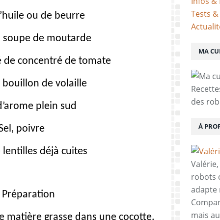
Infos & 
Tests &
’huile ou de beurre
Actuali
 à soupe de moutarde
MA CU
fé de concentré de tomate
bouillon de volaille
Recette
des rob
d’arome plein sud
À PRO
Sel, poivre
 lentilles déjà cuites
Valérie
robots c
adapte 
Préparation
Compani
mais aus
de matière grasse dans une cocotte.