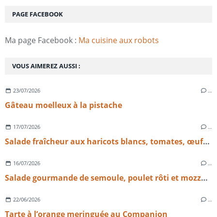
PAGE FACEBOOK
Ma page Facebook :
Ma cuisine aux robots
VOUS AIMEREZ AUSSI :
23/07/2026
…
Gâteau moelleux à la pistache
17/07/2026
…
Salade fraîcheur aux haricots blancs, tomates, œufs et emmental
16/07/2026
…
Salade gourmande de semoule, poulet rôti et mozzarella
22/06/2026
…
Tarte à l’orange meringuée au Companion