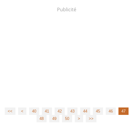
Publicité
<<
<
10
20
30
40
41
42
43
44
45
46
47
48
49
50
60
>
>>