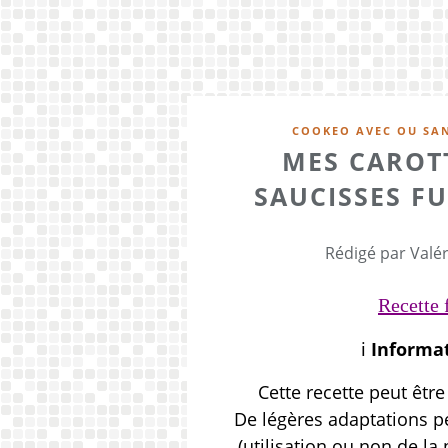
COOKEO AVEC OU SAN
MES CAROTT
SAUCISSES F
Rédigé par Valér
Recette 
ℹ️
Informat
Cette recette peut être
De légères adaptations pe
(utilisation ou non de la